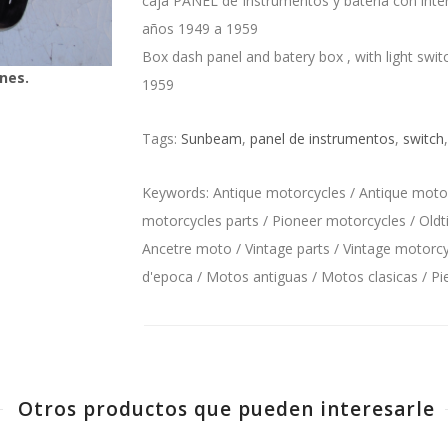
caja PANEL de Instrumentos y bateria con int
años 1949 a 1959
Box dash panel and batery box , with light sw
nes.
1959
Tags:
Sunbeam
,
panel de instrumentos
,
switch
Keywords: Antique motorcycles / Antique motorc
motorcycles parts / Pioneer motorcycles / Oldt
Ancetre moto / Vintage parts / Vintage motorcyc
d'epoca / Motos antiguas / Motos clasicas / P
Otros productos que pueden interesarle