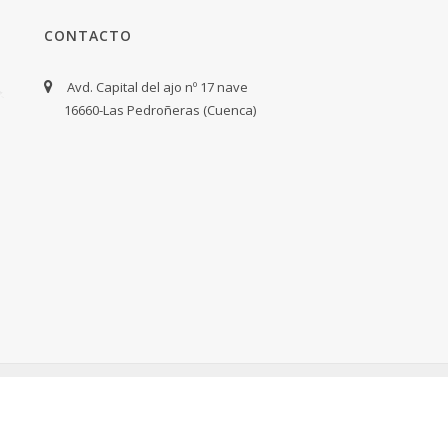
CONTACTO
Avd. Capital del ajo nº 17 nave
16660-Las Pedroñeras (Cuenca)
COMETA RESTAURACIONES · DESARROLLO WEB
LAMANETA