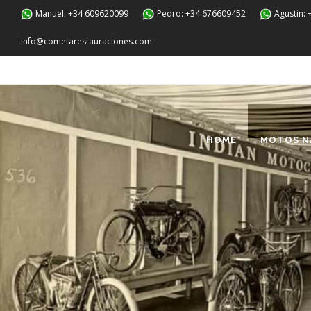
Manuel: +34 609620099
Pedro: +34 676609452
Agustin:
info@cometarestauraciones.com
HOME
MOTOS N