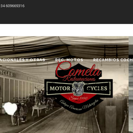
 +34 609669316
ACIONALES Y OTRAS
REC. MOTOS
RECAMBIOS COCH