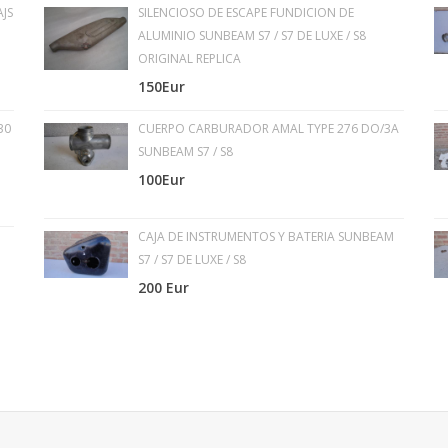
JS
SILENCIOSO DE ESCAPE FUNDICION DE
ALUMINIO SUNBEAM S7 / S7 DE LUXE / S8
ORIGINAL REPLICA
150Eur
30
CUERPO CARBURADOR AMAL TYPE 276 DO/3A
SUNBEAM S7 / S8
100Eur
CAJA DE INSTRUMENTOS Y BATERIA SUNBEAM
S7 / S7 DE LUXE / S8
200 Eur