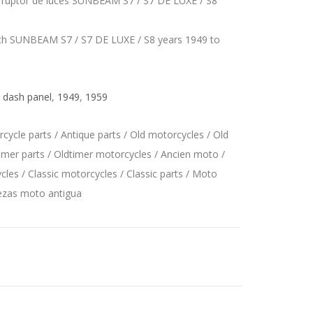
erruptor de luces SUNBEAM S7 / S7 DE LUXE / S8
itch SUNBEAM S7 / S7 DE LUXE / S8 years 1949 to
,
dash panel
,
1949
,
1959
ycle parts / Antique parts / Old motorcycles / Old
imer parts / Oldtimer motorcycles / Ancien moto /
les / Classic motorcycles / Classic parts / Moto
iezas moto antigua