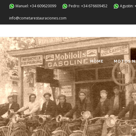
Manuel: +34 609620099
Pedro: +34 676609452
Agustin:
info@cometarestauraciones.com
HOME
MOTOS N