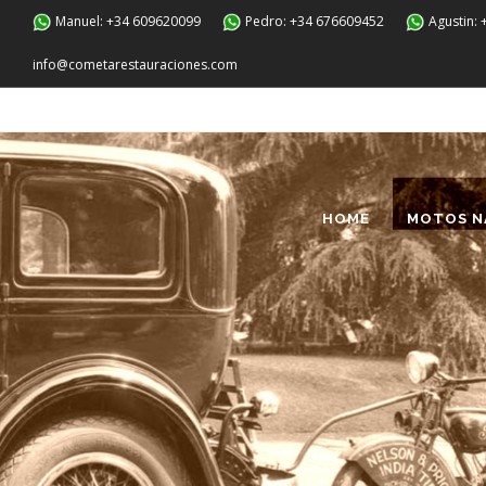
Manuel: +34 609620099
Pedro: +34 676609452
Agustin:
info@cometarestauraciones.com
HOME
MOTOS N