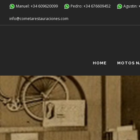
Manuel: +34 609620099
Pedro: +34 676609452
Agustin:
info@cometarestauraciones.com
HOME
MOTOS N