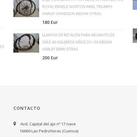
ROYAL ENFIELD NORTON ARIEL TRIUMPH
HARLEY DAVIDSON INDIAN OTRAS
180 Eur
LLANTAS DE RETALON PARA NEUMATICOS
26X3 40 AGUJEROS AÑOS 20 / 30 INDIAN
AS
HARLEY BMW OTRAS
200 Eur
CONTACTO
Avd. Capital del ajo nº 17 nave
16660-Las Pedroñeras (Cuenca)