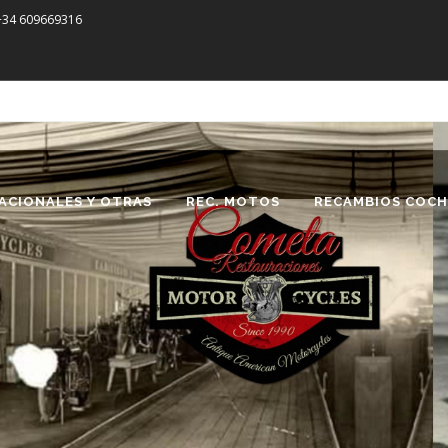
 +34 609669316
ACIONALES Y OTRAS
REC. MOTOS
RECAMBIOS COCH