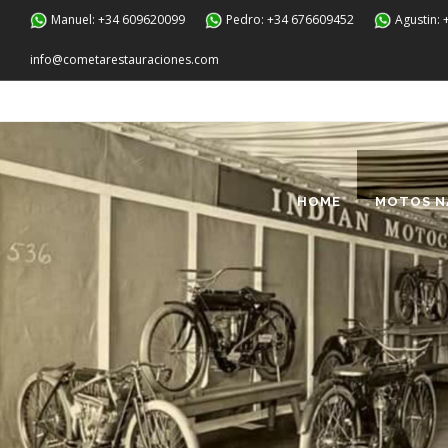
Manuel: +34 609620099
Pedro: +34 676609452
Agustin:
info@cometarestauraciones.com
HOME
MOTOS N