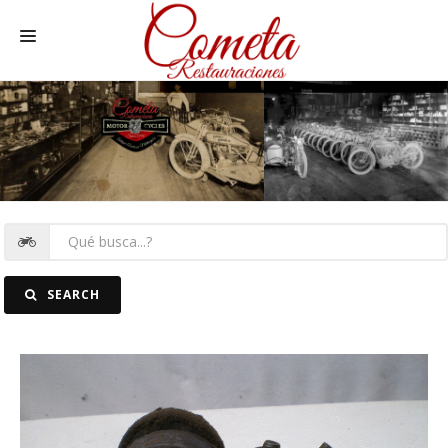
HOME
MOTOS NACIONALES Y OTRAS
REC. MOTOS
RECAMBIOS COCHE
COCHES
SEARCH
FOTOS
CONTACTO