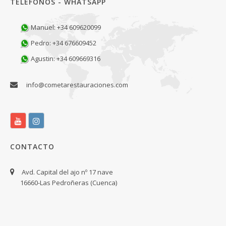
TELÉFONOS - WHATSAPP
Manuel: +34 609620099
Pedro: +34 676609452
Agustin: +34 609669316
info@cometarestauraciones.com
CONTACTO
Avd. Capital del ajo nº 17 nave
16660-Las Pedroñeras (Cuenca)