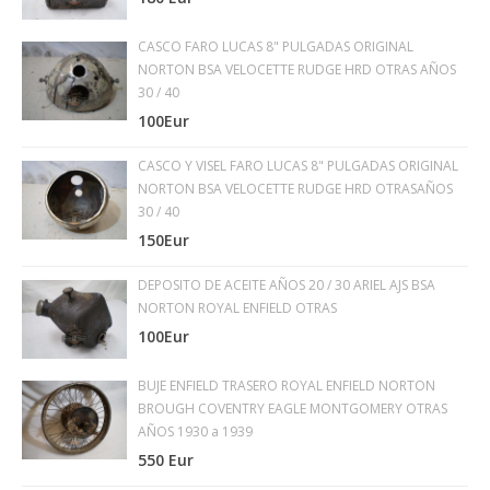
CASCO FARO LUCAS 8" PULGADAS ORIGINAL
NORTON BSA VELOCETTE RUDGE HRD OTRAS AÑOS
30 / 40
100Eur
CASCO Y VISEL FARO LUCAS 8" PULGADAS ORIGINAL
NORTON BSA VELOCETTE RUDGE HRD OTRASAÑOS
30 / 40
150Eur
DEPOSITO DE ACEITE AÑOS 20 / 30 ARIEL AJS BSA
NORTON ROYAL ENFIELD OTRAS
100Eur
BUJE ENFIELD TRASERO ROYAL ENFIELD NORTON
BROUGH COVENTRY EAGLE MONTGOMERY OTRAS
AÑOS 1930 a 1939
550 Eur