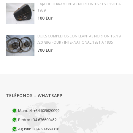
CAJA DE HERRAMIENTAS NORTON 18 / 16H 1931 A
1939
100 Eur
BUJES COMPLETOS CON LLANTAS NORTON 18 /19
/20 /BIG FOUR / INTERNATIONAL 1931 A 1935
700 Eur
TELÉFONOS - WHATSAPP
Manuel: +34 609620099
Pedro: +34 676609452
Agustin: +34 609669316