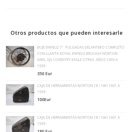
Otros productos que pueden interesarle
BUJE ENFIELD 7'' PULGADAS DELANTERO COMPLETO
CON LLANTA ROYAL ENFIELD BROUGH NORTON
ARIEL AJS COVENTRY EAGLE OTRAS AÑOS 1930 A
1939
350 Eur
CAJA DE HERRAMIENTAS NORTON 18 / 16H 1931 A
1939
100Eur
CAJA DE HERRAMIENTAS NORTON 18 / 16H 1931 A
1939
180 Eur