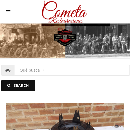
HOME
MOTOS NACIONALES Y OTRAS
REC. MOTOS
RECAMBIOS COCHE
COCHES
SEARCH
FOTOS
CONTACTO