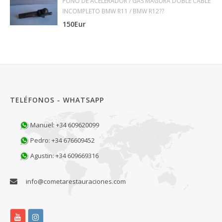
PUÑO DE ACELERADOR / GAS MAGURA DOBLE CABLE
INCOMPLETO BMW R11 / BMW R12??
150Eur
TELÉFONOS - WHATSAPP
Manuel: +34 609620099
Pedro: +34 676609452
Agustin: +34 609669316
info@cometarestauraciones.com