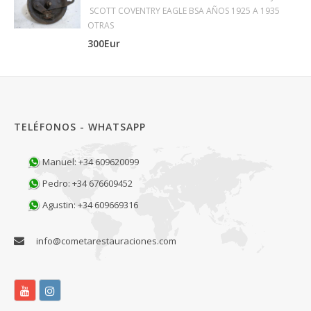
SCOTT COVENTRY EAGLE BSA AÑOS 1925 A 1935
OTRAS
300Eur
TELÉFONOS - WHATSAPP
Manuel: +34 609620099
Pedro: +34 676609452
Agustin: +34 609669316
info@cometarestauraciones.com