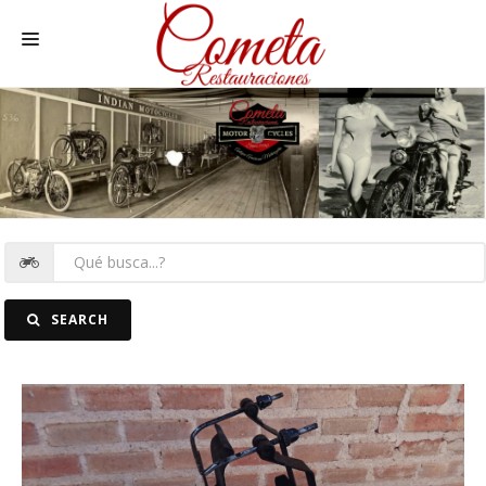
HOME
MOTOS NACIONALES Y OTRAS
REC. MOTOS
RECAMBIOS COCHE
COCHES
SEARCH
FOTOS
CONTACTO