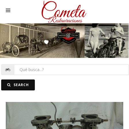
HOME
MOTOS NACIONALES Y OTRAS
REC. MOTOS
RECAMBIOS COCHE
COCHES
SEARCH
FOTOS
CONTACTO