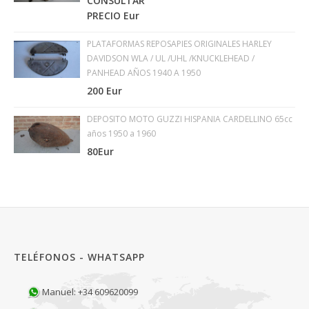
CONSULTAR
PRECIO Eur
PLATAFORMAS REPOSAPIES ORIGINALES HARLEY
DAVIDSON WLA / UL /UHL /KNUCKLEHEAD /
PANHEAD AÑOS 1940 A 1950
200 Eur
DEPOSITO MOTO GUZZI HISPANIA CARDELLINO 65cc
años 1950 a 1960
80Eur
TELÉFONOS - WHATSAPP
Manuel: +34 609620099