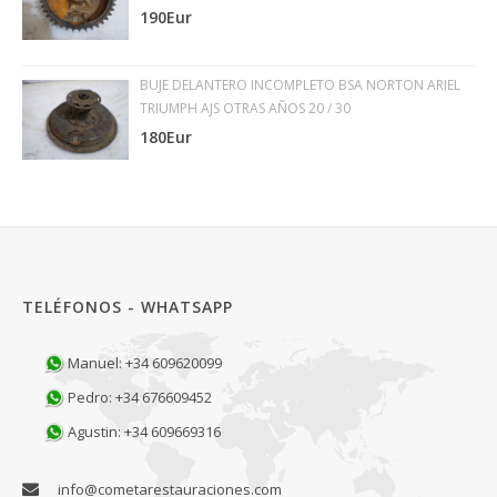
190Eur
BUJE DELANTERO INCOMPLETO BSA NORTON ARIEL
TRIUMPH AJS OTRAS AÑOS 20 / 30
180Eur
TELÉFONOS - WHATSAPP
Manuel: +34 609620099
Pedro: +34 676609452
Agustin: +34 609669316
info@cometarestauraciones.com