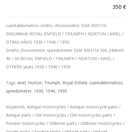
350 €
cuentakilometros smiths chronometric SSM 3001/10
500240kmh ROYAL ENFIELD / TRIUMPH / NORTON / ARIEL /
OTRAS AÑOS 1930 / 1940 / 1950
Smiths chronometric speedometer SSM 3001/10 500 240kmh
40 / 50 ROYAL ENFIELD / TRIUMPH / NORTON / ARIEL /
OTHERS years 1930 / 1940 / 1950
Tags:
Ariel
,
Norton
,
Triumph
,
Royal Enfield
,
cuentakilometros
,
speedometer
,
1930
,
1940
,
1950
Keywords: Antique motorcycles / Antique motorcycle parts /
Antique parts / Old motorcycles / Old motorcycles parts /
Pioneer motorcycles / Oldtimer parts / Oldtimer motorcycles /
Ancien moto / Ancetre moto / Vintage parts / Vintage