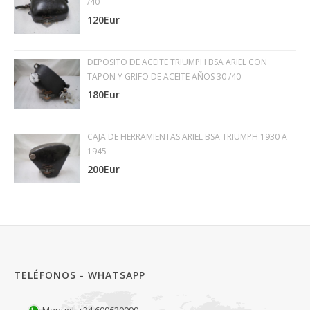
/40
120Eur
DEPOSITO DE ACEITE TRIUMPH BSA ARIEL CON
TAPON Y GRIFO DE ACEITE AÑOS 30 /40
180Eur
CAJA DE HERRAMIENTAS ARIEL BSA TRIUMPH 1930 A
1945
200Eur
TELÉFONOS - WHATSAPP
Manuel: +34 609620099