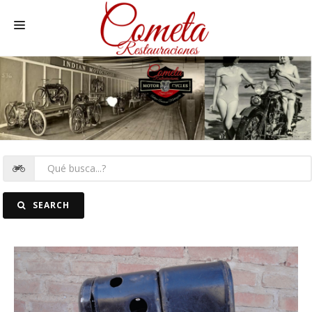
HOME
MOTOS NACIONALES Y OTRAS
REC. MOTOS
RECAMBIOS COCHE
COCHES
SEARCH
FOTOS
CONTACTO