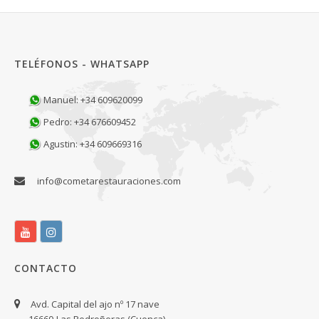
TELÉFONOS - WHATSAPP
Manuel: +34 609620099
Pedro: +34 676609452
Agustin: +34 609669316
info@cometarestauraciones.com
CONTACTO
Avd. Capital del ajo nº 17 nave
16660-Las Pedroñeras (Cuenca)