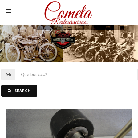
HOME
MOTOS NACIONALES Y OTRAS
REC. MOTOS
RECAMBIOS COCHE
COCHES
SEARCH
FOTOS
CONTACTO