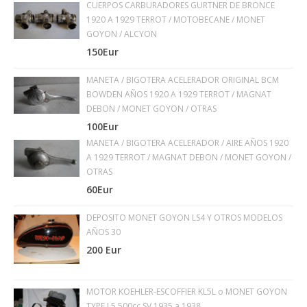
CUERPOS CARBURADORES GURTNER DE BRONCE
1920 A 1929 TERROT / MOTOBECANE / MONET
GOYON / ALCYON
150Eur
MANETA / BIGOTERA ACELERADOR ORIGINAL BCM
BOWDEN AÑOS 1920 A 1929 TERROT / MAGNAT
DEBON / MONET GOYON / OTRAS
100Eur
MANETA / BIGOTERA ACELERADOR / AIRE AÑOS 1920
A 1929 TERROT / MAGNAT DEBON / MONET GOYON /
OTRAS
60Eur
DEPOSITO MONET GOYON LS4 Y OTROS MODELOS
AÑOS 30
200 Eur
MOTOR KOEHLER-ESCOFFIER KL5L o MONET GOYON
TYPE L5 500cc SV 1935 a 1938