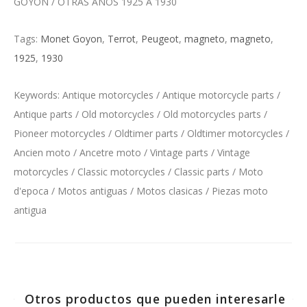
GOYON / OTRAS AÑOS 1925 A 1930
Tags:
Monet Goyon
,
Terrot
,
Peugeot
,
magneto
,
magneto
,
1925
,
1930
Keywords: Antique motorcycles / Antique motorcycle parts /
Antique parts / Old motorcycles / Old motorcycles parts /
Pioneer motorcycles / Oldtimer parts / Oldtimer motorcycles /
Ancien moto / Ancetre moto / Vintage parts / Vintage
motorcycles / Classic motorcycles / Classic parts / Moto
d'epoca / Motos antiguas / Motos clasicas / Piezas moto
antigua
Otros productos que pueden interesarle